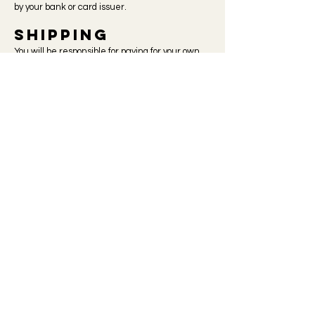
by your bank or card issuer.
Shipping
You will be responsible for paying for your own
shipping costs for returning your item. Shipping
costs are nonrefundable. We are not liable for
lost or damaged return packages. For a return
address, please contact us.
JOIN THE CANTINA CLUB!
Join